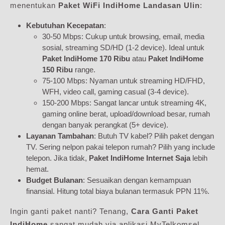
menentukan
Paket WiFi IndiHome Landasan Ulin
:
Kebutuhan Kecepatan
:
30-50 Mbps: Cukup untuk browsing, email, media
sosial, streaming SD/HD (1-2 device). Ideal untuk
Paket IndiHome 170 Ribu
atau
Paket IndiHome
150 Ribu
range.
75-100 Mbps: Nyaman untuk streaming HD/FHD,
WFH, video call, gaming casual (3-4 device).
150-200 Mbps: Sangat lancar untuk streaming 4K,
gaming online berat, upload/download besar, rumah
dengan banyak perangkat (5+ device).
Layanan Tambahan
: Butuh TV kabel? Pilih paket dengan
TV. Sering nelpon pakai telepon rumah? Pilih yang include
telepon. Jika tidak,
Paket IndiHome Internet Saja
lebih
hemat.
Budget Bulanan
: Sesuaikan dengan kemampuan
finansial. Hitung total biaya bulanan termasuk PPN 11%.
Ingin ganti paket nanti? Tenang,
Cara Ganti Paket
IndiHome
sangat mudah via aplikasi MyTelkomsel