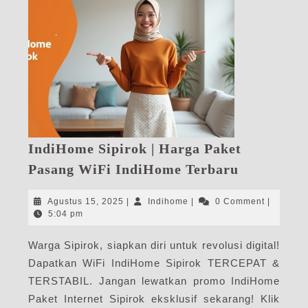
IndiHome Sipirok | Harga Paket
IndiHome
Pasang WiFi IndiHome Terbaru
Sipirok
|
Agustus
Indihome
Agustus 15, 2025
|
Indihome
|
0 Comment
|
Harga
15,
5:04 pm
2025
Paket
Warga Sipirok, siapkan diri untuk revolusi digital!
Pasang
Dapatkan WiFi IndiHome Sipirok TERCEPAT &
WiFi
IndiHome
TERSTABIL. Jangan lewatkan promo IndiHome
Terbaru
Paket Internet Sipirok eksklusif sekarang! Klik