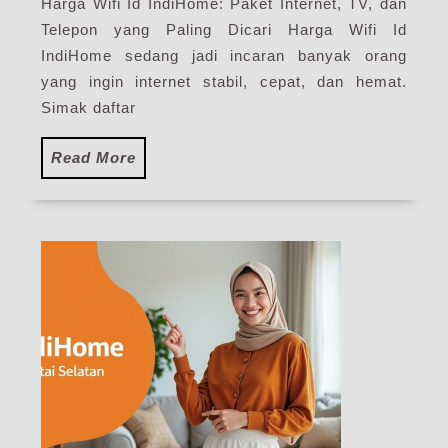
Harga Wifi Id IndiHome: Paket Internet, TV, dan
Harga
Telepon yang Paling Dicari Harga Wifi Id
Paket
Pasang
IndiHome sedang jadi incaran banyak orang
Internet
yang ingin internet stabil, cepat, dan hemat.
IndiHome
Simak daftar
Terbaru
2026
Read
Read More
More