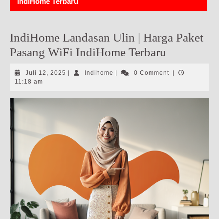
IndiHome Terbaru
IndiHome Landasan Ulin | Harga Paket
Pasang WiFi IndiHome Terbaru
Juli
Indihome
Juli 12, 2025
|
Indihome
|
0 Comment
|
12,
11:18 am
2025