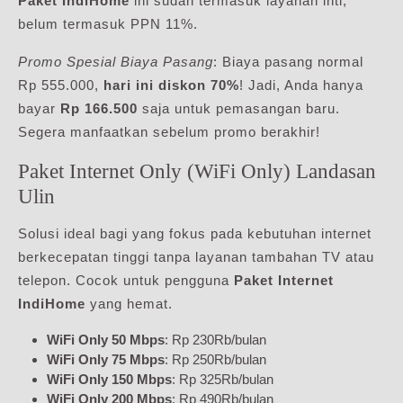
Paket IndiHome
ini sudah termasuk layanan inti,
belum termasuk PPN 11%.
Promo Spesial Biaya Pasang
: Biaya pasang normal
Rp 555.000,
hari ini diskon 70%
! Jadi, Anda hanya
bayar
Rp 166.500
saja untuk pemasangan baru.
Segera manfaatkan sebelum promo berakhir!
Paket Internet Only (WiFi Only) Landasan
Ulin
Solusi ideal bagi yang fokus pada kebutuhan internet
berkecepatan tinggi tanpa layanan tambahan TV atau
telepon. Cocok untuk pengguna
Paket Internet
IndiHome
yang hemat.
WiFi Only 50 Mbps
: Rp 230Rb/bulan
WiFi Only 75 Mbps
: Rp 250Rb/bulan
WiFi Only 150 Mbps
: Rp 325Rb/bulan
WiFi Only 200 Mbps
: Rp 490Rb/bulan