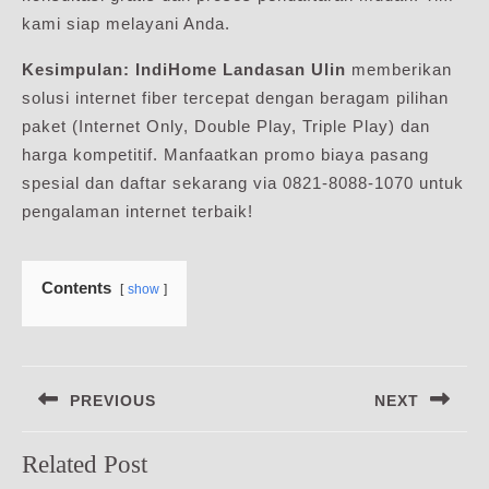
kami siap melayani Anda.
Kesimpulan:
IndiHome Landasan Ulin
memberikan
solusi internet fiber tercepat dengan beragam pilihan
paket (Internet Only, Double Play, Triple Play) dan
harga kompetitif. Manfaatkan promo biaya pasang
spesial dan daftar sekarang via 0821-8088-1070 untuk
pengalaman internet terbaik!
Contents
show
Navigasi
PREVIOUS
NEXT
pos
Previous
Next
Related Post
post:
post: