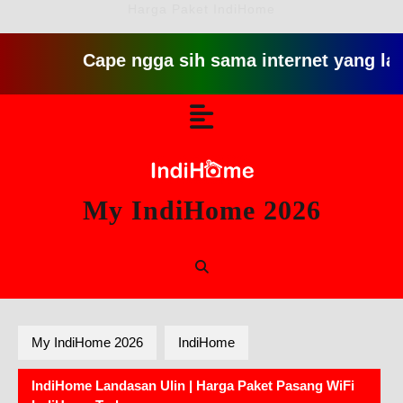
Harga Paket IndiHome
Cape ngga sih sama internet yang lambat git
Skip
Open
to
content
Button
My IndiHome 2026
My IndiHome 2026
IndiHome
IndiHome Landasan Ulin | Harga Paket Pasang WiFi