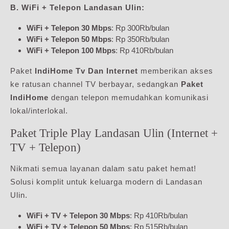
B. WiFi + Telepon Landasan Ulin:
WiFi + Telepon 30 Mbps
: Rp 300Rb/bulan
WiFi + Telepon 50 Mbps
: Rp 350Rb/bulan
WiFi + Telepon 100 Mbps
: Rp 410Rb/bulan
Paket
IndiHome Tv Dan Internet
memberikan akses
ke ratusan channel TV berbayar, sedangkan
Paket
IndiHome
dengan telepon memudahkan komunikasi
lokal/interlokal.
Paket Triple Play Landasan Ulin (Internet +
TV + Telepon)
Nikmati semua layanan dalam satu paket hemat!
Solusi komplit untuk keluarga modern di Landasan
Ulin.
WiFi + TV + Telepon 30 Mbps
: Rp 410Rb/bulan
WiFi + TV + Telepon 50 Mbps
: Rp 515Rb/bulan