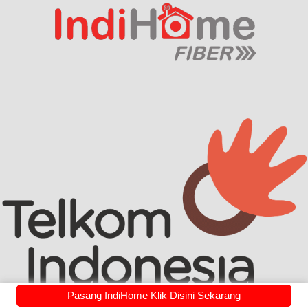
Pasang IndiHome Klik Disini Sekarang
PT.Telekomunikasi Indonesia Tbk