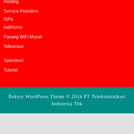
Hosting
Service Providers
ISPs
IndiHome
Pasang WiFi Murah
Telkomsel
Speedtest
Tutorial
Bakery WordPress Theme
© 2024 PT Telekomunikasi
Indonesia Tbk
Scroll
Up