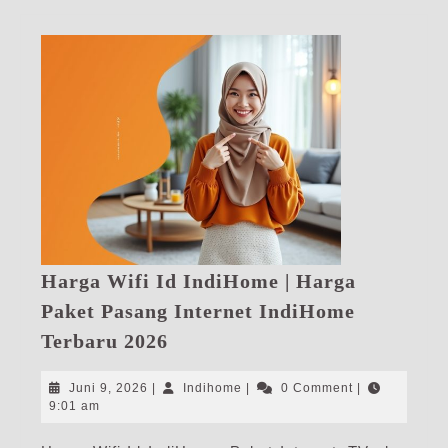
Harga Wifi Id IndiHome | Harga
Paket Pasang Internet IndiHome
Harga
Terbaru 2026
Wifi
Id
Juni
Indihome
Juni 9, 2026
|
Indihome
|
0 Comment
|
IndiHome
9,
9:01 am
2026
|