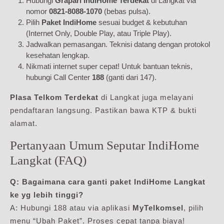
Hubungi
Grapari IndiHome Terdekat
di Langkat via
nomor
0821-8088-1070
(bebas pulsa).
Pilih
Paket IndiHome
sesuai budget & kebutuhan
(Internet Only, Double Play, atau Triple Play).
Jadwalkan pemasangan. Teknisi datang dengan protokol
kesehatan lengkap.
Nikmati internet super cepat! Untuk bantuan teknis,
hubungi Call Center
188
(ganti dari 147).
Plasa Telkom Terdekat
di Langkat juga melayani
pendaftaran langsung. Pastikan bawa KTP & bukti
alamat.
Pertanyaan Umum Seputar IndiHome
Langkat (FAQ)
Q: Bagaimana cara ganti paket IndiHome Langkat
ke yg lebih tinggi?
A: Hubungi 188 atau via aplikasi
MyTelkomsel
, pilih
menu “Ubah Paket”. Proses cepat tanpa biaya!