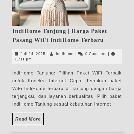
IndiHome Tanjung | Harga Paket
IndiHome
Pasang WiFi IndiHome Terbaru
Tanjung
|
Juli
Indihome
Juli 14, 2025
|
Indihome
|
0 Comment
|
Harga
14,
11:11 pm
2025
Paket
IndiHome Tanjung: Pilihan Paket WiFi Terbaik
Pasang
untuk Koneksi Internet Cepat Temukan paket
WiFi
IndiHome
WiFi IndiHome terbaru di Tanjung dengan harga
Terbaru
terjangkau dan layanan berkualitas. Pilih paket
IndiHome Tanjung sesuai kebutuhan internet
Read
Read More
More