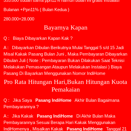
555.000 sudah sama ppn11% namun bulan ini gratis instalasi
Bulanan +Ppn11% ( Bulan Kedua )
280.000+28.000
Bayarnya Kapan
Q : Biaya Dibayarkan Kapan Kak ?
A : Dibayarkan Dibulan Berikutnya Mulai Tanggal 5 s/d 15 Jadi
Misal Kakak Pasang Bulan Juni , Maka Pembayaran Dibayarkan
Dibulan Juli ( Note : Pembayaran Bukan Dilakukan Saat Teknisi
Melakukan Pemasangan Ataupun Melakukan Instalasi ) Biaya
Pasang Di Bayarkan Menggunakan Nomor IndiHome
Pro Rata Hitungan Hari,Bukan Hitungan Kuota
Pemakaian
Q : Jika Saya
Pasang IndiHome
Akhir Bulan Bagaimana
Pembayarannya ?
A : Jika Kakak
Pasang IndiHome
Di Akhir Bulan Maka
Pembayarannya Sesuai Berapa Hari Kakak Menggunakan
IndiHomenya , Misalkan Kakak
Pasang IndiHome
Tanggal 21