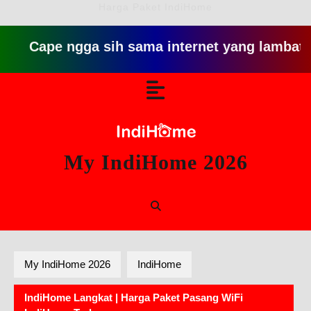
Harga Paket IndiHome
Cape ngga sih sama internet yang lambat gitu git
Skip
Open
to
content
Button
My IndiHome 2026
My IndiHome 2026
IndiHome
IndiHome Langkat | Harga Paket Pasang WiFi