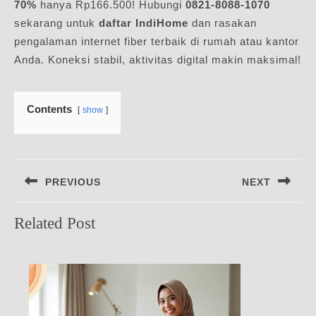
70%
hanya Rp166.500! Hubungi
0821-8088-1070
sekarang untuk
daftar IndiHome
dan rasakan
pengalaman internet fiber terbaik di rumah atau kantor
Anda. Koneksi stabil, aktivitas digital makin maksimal!
Contents
show
Navigasi
PREVIOUS
NEXT
pos
Previous
Next
Related Post
post:
post: