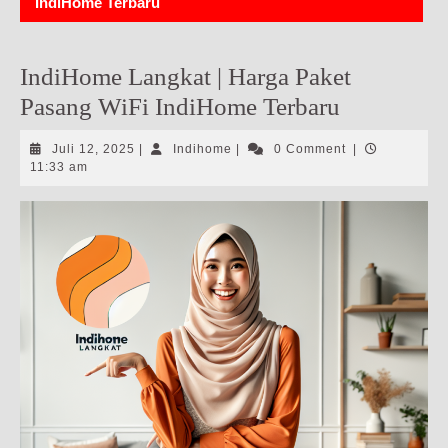
IndiHome Terbaru
IndiHome Langkat | Harga Paket
Pasang WiFi IndiHome Terbaru
Juli
Indihome
Juli 12, 2025
|
Indihome
|
0 Comment
|
12,
11:33 am
2025