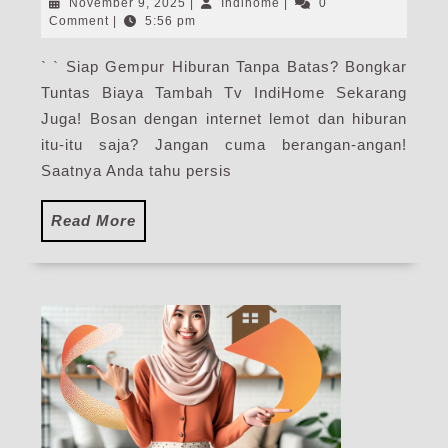
November
Indihome
November 9, 2025
|
Indihome
|
0
Ind
9,
Comment
|
5:56 pm
2025
|
` ` Siap Gempur Hiburan Tanpa Batas? Bongkar
Har
Tuntas Biaya Tambah Tv IndiHome Sekarang
Pak
Pas
Juga! Bosan dengan internet lemot dan hiburan
WiF
itu-itu saja? Jangan cuma berangan-angan!
Ind
Saatnya Anda tahu persis
Ter
Read
Read More
More