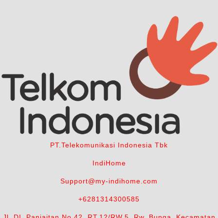
PT.Telekomunikasi Indonesia Tbk
IndiHome
Support@my-indihome.com
+6281314300585
Jl. DI. Panjaitan No.42, RT.12/RW.5, Rw. Bunga, Kecamatan