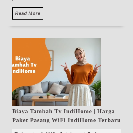
Read
Read More
More
Biaya Tambah Tv IndiHome | Harga
Bia
Paket Pasang WiFi IndiHome Terbaru
Tam
Tv