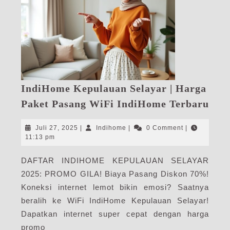
IndiHome Kepulauan Selayar | Harga
Ind
Paket Pasang WiFi IndiHome Terbaru
Kep
Sela
Juli
Indihome
Juli 27, 2025
|
Indihome
|
0 Comment
|
|
27,
11:13 pm
2025
Har
DAFTAR INDIHOME KEPULAUAN SELAYAR
Pak
2025: PROMO GILA! Biaya Pasang Diskon 70%!
Pas
WiF
Koneksi internet lemot bikin emosi? Saatnya
Ind
beralih ke WiFi IndiHome Kepulauan Selayar!
Ter
Dapatkan internet super cepat dengan harga
promo