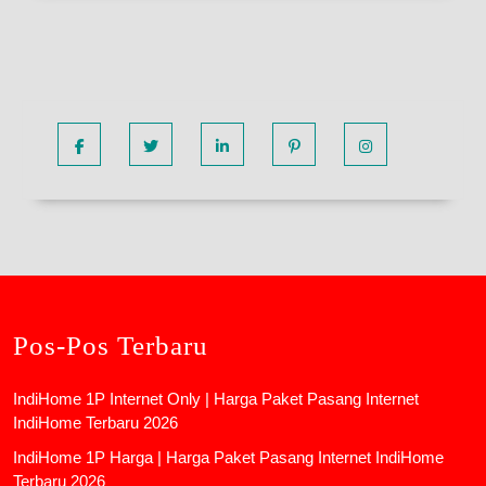
Facebook
Twitter
Linkedin
Pinterest
Instagram
Pos-Pos Terbaru
IndiHome 1P Internet Only | Harga Paket Pasang Internet
IndiHome Terbaru 2026
IndiHome 1P Harga | Harga Paket Pasang Internet IndiHome
Terbaru 2026