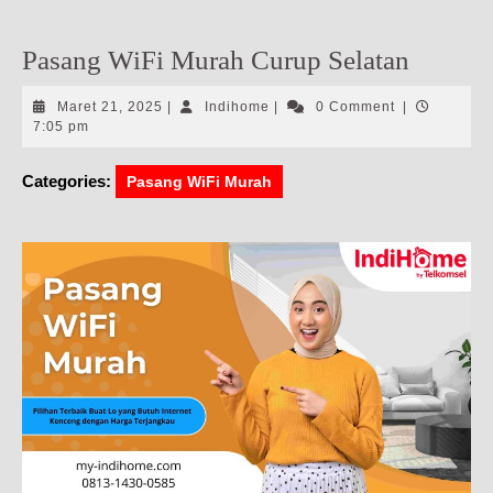
Pasang WiFi Murah Curup Selatan
Maret
Indihome
Maret 21, 2025
|
Indihome
|
0 Comment
|
21,
7:05 pm
2025
Categories:
Pasang WiFi Murah