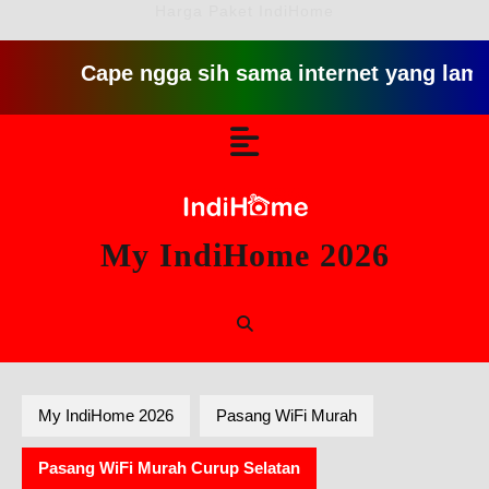
Harga Paket IndiHome
Cape ngga sih sama internet yang lambat gitu g
Skip
Open
to
content
Button
My IndiHome 2026
My IndiHome 2026
Pasang WiFi Murah
Pasang WiFi Murah Curup Selatan