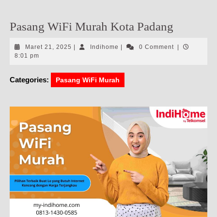
Pasang WiFi Murah Kota Padang
Maret
Indihome
Maret 21, 2025
|
Indihome
|
0 Comment
|
21,
8:01 pm
2025
Categories:
Pasang WiFi Murah