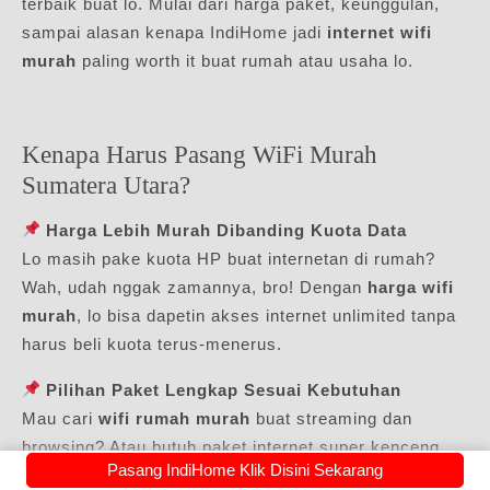
terbaik buat lo. Mulai dari harga paket, keunggulan,
sampai alasan kenapa IndiHome jadi
internet wifi
murah
paling worth it buat rumah atau usaha lo.
Kenapa Harus Pasang WiFi Murah
Sumatera Utara?
Harga Lebih Murah Dibanding Kuota Data
Lo masih pake kuota HP buat internetan di rumah?
Wah, udah nggak zamannya, bro! Dengan
harga wifi
murah
, lo bisa dapetin akses internet unlimited tanpa
harus beli kuota terus-menerus.
Pilihan Paket Lengkap Sesuai Kebutuhan
Mau cari
wifi rumah murah
buat streaming dan
browsing? Atau butuh paket internet super kenceng
Pasang IndiHome Klik Disini Sekarang
buat gaming dan kerja remote? Semua ada!