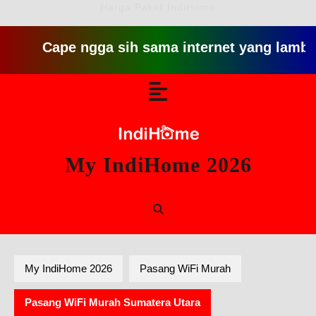
Harga Paket IndiHome
Cape ngga sih sama internet yang lambat gitu git
Skip
Open
to
content
Button
My IndiHome 2026
My IndiHome 2026
Pasang WiFi Murah
Pasang WiFi Murah Sumatera Utara