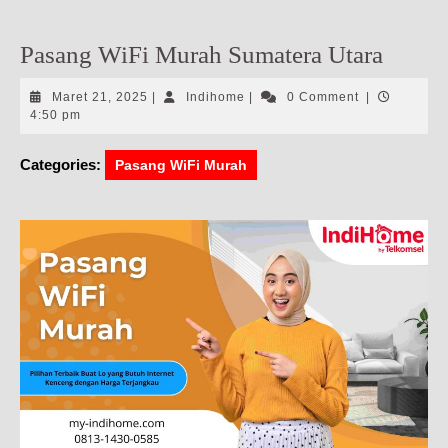
Pasang WiFi Murah Sumatera Utara
Maret
Indihome
Maret 21, 2025
|
Indihome
|
0 Comment
|
21,
4:50 pm
2025
Categories:
Pasang WiFi Murah