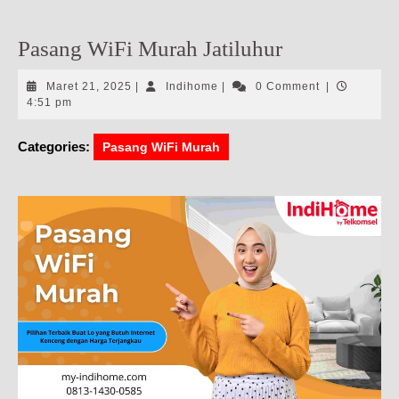
Pasang WiFi Murah Jatiluhur
Maret
Indihome
Maret 21, 2025
|
Indihome
|
0 Comment
|
21,
4:51 pm
2025
Categories:
Pasang WiFi Murah