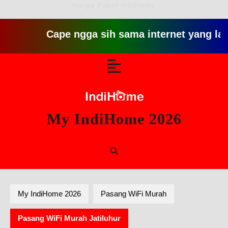
Harga Paket IndiHome
Cape ngga sih sama internet yang lambat git
Skip
Open
to
content
Button
My IndiHome 2026
My IndiHome 2026
Pasang WiFi Murah
Pasang WiFi Murah Jatiluhur