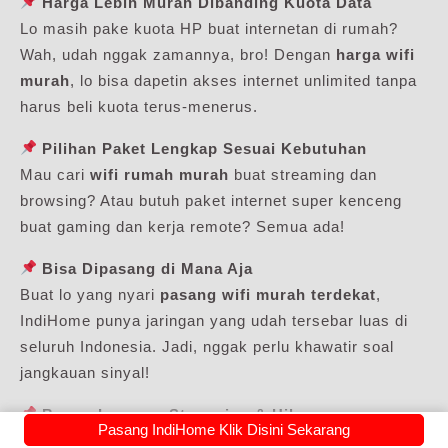
Harga Lebih Murah Dibanding Kuota Data
Lo masih pake kuota HP buat internetan di rumah?
Wah, udah nggak zamannya, bro! Dengan
harga wifi
murah
, lo bisa dapetin akses internet unlimited tanpa
harus beli kuota terus-menerus.
Pilihan Paket Lengkap Sesuai Kebutuhan
Mau cari
wifi rumah murah
buat streaming dan
browsing? Atau butuh paket internet super kenceng
buat gaming dan kerja remote? Semua ada!
Bisa Dipasang di Mana Aja
Buat lo yang nyari
pasang wifi murah terdekat
,
IndiHome punya jaringan yang udah tersebar luas di
seluruh Indonesia. Jadi, nggak perlu khawatir soal
jangkauan sinyal!
Bonus Layanan Streaming & Hiburan
Pasang IndiHome Klik Disini Sekarang
Kalau lo langganan IndiHome, lo juga bisa dapetin