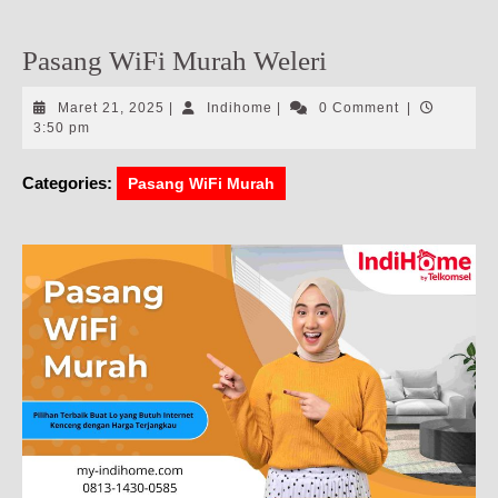
Pasang WiFi Murah Weleri
Maret
Indihome
Maret 21, 2025
|
Indihome
|
0 Comment
|
21,
3:50 pm
2025
Categories:
Pasang WiFi Murah