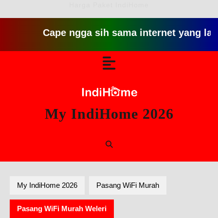
Harga Paket IndiHome
Cape ngga sih sama internet yang lambat gitu 
Skip
Open
to
content
Button
My IndiHome 2026
My IndiHome 2026
Pasang WiFi Murah
Pasang WiFi Murah Weleri