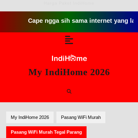
Harga Paket IndiHome
Cape ngga sih sama internet yang lambat gitu
Skip
Open
to
content
Button
My IndiHome 2026
My IndiHome 2026
Pasang WiFi Murah
Pasang WiFi Murah Tegal Parang