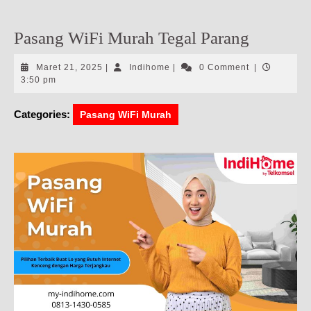
Pasang WiFi Murah Tegal Parang
Maret
Indihome
Maret 21, 2025
|
Indihome
|
0 Comment
|
21,
3:50 pm
2025
Categories:
Pasang WiFi Murah