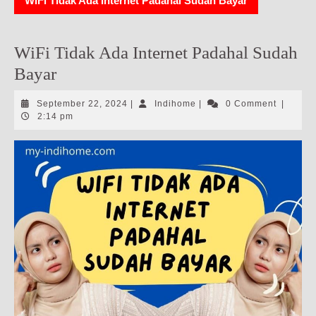
WiFi Tidak Ada Internet Padahal Sudah Bayar
WiFi Tidak Ada Internet Padahal Sudah
Bayar
September
Indihome
September 22, 2024
|
Indihome
|
0 Comment
|
22,
2:14 pm
2024