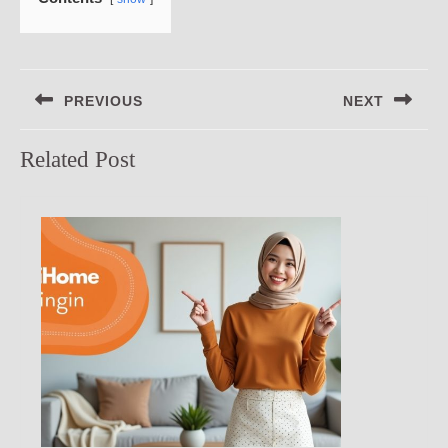
Navigasi
PREVIOUS
NEXT
pos
Previous
Next
Related Post
post:
post: