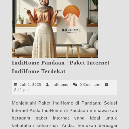
IndiHome Pandaan | Paket Internet
IndiHome
IndiHome Terdekat
Pandaan
|
Juli
Indihome
Juli 5, 2025
|
Indihome
|
0 Comment
|
Paket
5,
2:41 pm
2025
Internet
Menjelajahi Paket IndiHome di Pandaan: Solusi
IndiHome
Internet Anda IndiHome di Pandaan menawarkan
Terdekat
beragam paket internet yang ideal untuk
kebutuhan sehari-hari Anda. Temukan berbagai