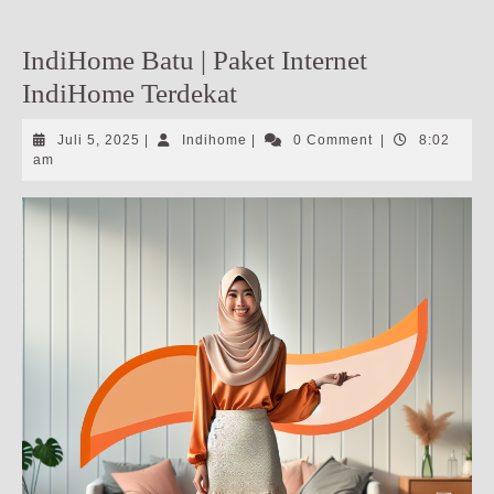
IndiHome Batu | Paket Internet
IndiHome Terdekat
Juli
Indihome
Juli 5, 2025
|
Indihome
|
0 Comment
|
8:02
5,
am
2025