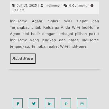
|
Juli
Indihome
Juli 15, 2025
|
Indihome
|
0 Comment
|
Harga
15,
1:41 am
2025
Paket
IndiHome Agam: Solusi WiFi Cepat dan
Pasang
Terjangkau untuk Keluarga Anda WiFi IndiHome
WiFi
IndiHome
Agam kini hadir dengan berbagai pilihan paket
Terbaru
IndiHome yang lengkap dan harga IndiHome
terjangkau. Temukan paket WiFi IndiHome
Read
Read More
More
Facebook
Twitter
Linkedin
Pinterest
Instagram