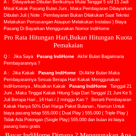
A : Dibayarkan Dibulan Berikutnya Mulai Tanggal 5 s/d 15 Jadi
Misal Kakak Pasang Bulan Juni , Maka Pembayaran Dibayarkan
Dibulan Juli ( Note : Pembayaran Bukan Dilakukan Saat Teknisi
Melakukan Pemasangan Ataupun Melakukan Instalasi ) Biaya
Pasang Di Bayarkan Menggunakan Nomor IndiHome
Pro Rata Hitungan Hari,Bukan Hitungan Kuota
Pemakaian
Q : Jika Saya
Pasang IndiHome
Akhir Bulan Bagaimana
Pembayarannya ?
A : Jika Kakak
Pasang IndiHome
Di Akhir Bulan Maka
Pembayarannya Sesuai Berapa Hari Kakak Menggunakan
IndiHomenya , Misalkan Kakak
Pasang IndiHome
Tanggal 21
Juni , Maka Tinggal Kakak Hitung Saja Dari Tanggal 21 Juni Ke 5
Juli Berapa Hari , 14 Hari / 2 minggu Kan ? Berarti Pembayaran
Kakak Hanya 50% Dari Harga Paket Bulanan , Namun Untuk
biaya pasang tetap 555.000 ( Dual Play ) 555.000 ( Triple Play )
Tidak Ada Potongan (Single Play) 555.000 dan bulan ini biaya
pasang baru gratis
Bayar IndiHome Dimana ? Menggunakan Apa