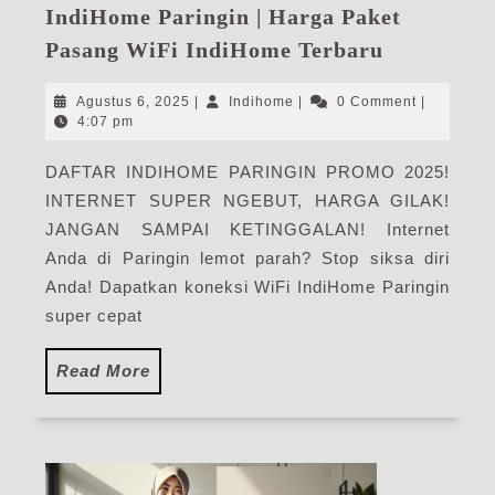
IndiHome Paringin | Harga Paket
IndiHome
Pasang WiFi IndiHome Terbaru
Paringin
|
Agustus
Indihome
Agustus 6, 2025
|
Indihome
|
0 Comment
|
Harga
6,
4:07 pm
2025
Paket
DAFTAR INDIHOME PARINGIN PROMO 2025!
Pasang
INTERNET SUPER NGEBUT, HARGA GILAK!
WiFi
IndiHome
JANGAN SAMPAI KETINGGALAN! Internet
Terbaru
Anda di Paringin lemot parah? Stop siksa diri
Anda! Dapatkan koneksi WiFi IndiHome Paringin
super cepat
Read
Read More
More